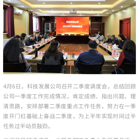
技术成
研发方
检验检
工程监
工程咨
4月6日，科技发展公司召开二季度调度会，总结回顾
城市更
公司一季度工作完成情况，肯定成绩、指出问题、理
清思路，安排部署二季度重点工作任务，努力在一季
度开门红基础上奋战二季度，为上半年实现时间过半
任务过半动员鼓劲。