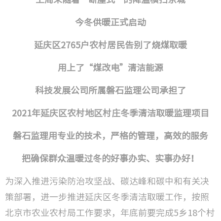
技术成
今冬供暖正式启动
研发方
延庆区2765户农村居民告别了烧煤取暖
用上了“煤改电”清洁能源
检验检
科技发展公司所属磐石监理公司承担了
工程监
2021年延庆区农村地区村庄冬季清洁取暖监理项目
工程咨
磐石监理用专业的技术，严格的管理，高效的服务
城市更
把确保群众温暖过冬的好事办实、实事办好！
为深入推进污染防治攻坚战、碳达峰和碳中和有关决
策部署，进一步推进延庆区冬季清洁取暖工作，按照
北京市农业农村局工作要求，年底前要完成5乡18个村