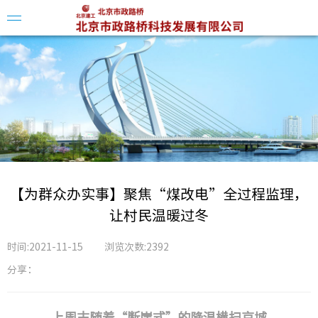
企业简
领导介
组织架
【为群众办实事】聚焦“煤改电”全过程监理，
让村民温暖过冬
时间:2021-11-15
浏览次数:2392
分享：
科创平
科技动
上周末随着“断崖式”的降温横扫京城