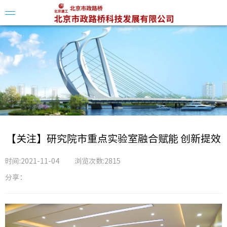
企业简
领导介
组织架
【关注】研究院市重点实验室融合赋能 创新提效
时间:2021-11-04
浏览次数:2815
分享：
科创平
科技动