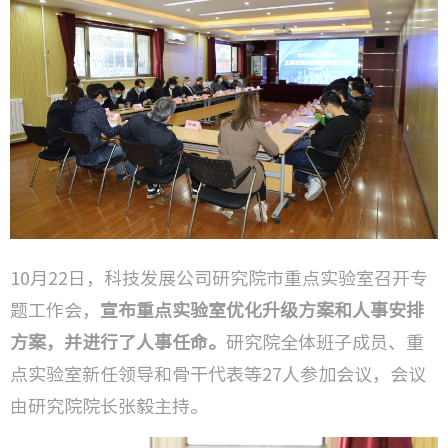
技术成
研发方
检验检
工程监
工程咨
10月22日，科技发展公司研究院市重点实验室召开专
城市更
题工作会，
宣布重点实验室优化升级方案和人事安排
方案，并进行了人事任命。
研究院全体班子成员、重
点实验室新任领导和骨干代表等27人参加会议，会议
由研究院院长张毅主持。