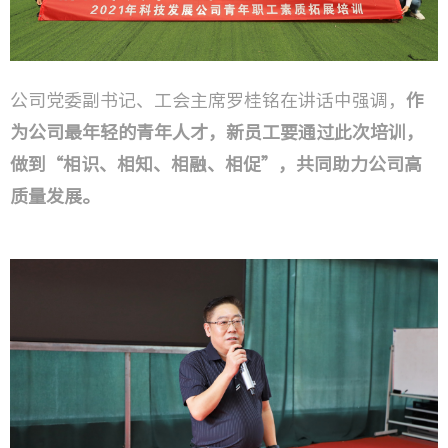
公司党委副书记、工会主席罗桂铭在讲话中强调，
作
为公司最年轻的青年人才，新员工要通过此次培训，
做到“相识、相知、相融、相促”，共同助力公司高
质量发展。