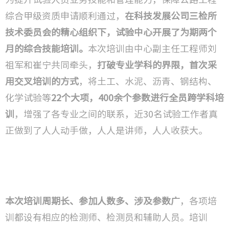
综合甲级资质申请顺利通过，
在
科技发展公司三检所
技术成
技术委员会的精心组织下，试验中心开展了为期两个
研发方
月的综合技能培训。
本次培训由中心副主任工程师刘
祖军和崔宁共同牵头，
打破专业学科的界限，首次采
用交叉培训的方式
，将土工、水泥、沥青、钢结构、
检验检
化学试验等
22个大项，400余个参数进行全员跨学科培
工程监
训
，增强了各专业之间的联系，近30名试验工作者真
正做到了人人动手做，人人是讲师，人人收获大。
工程咨
城市更
本次培训周期长、参加人数多、涉及参数广
，各项培
训都设有相应的检测师、检测员和辅助人员。培训