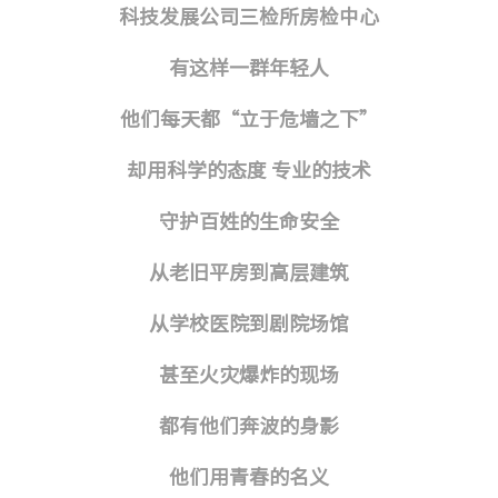
科技发展公司三检所房检中心
技术成
有这样一群年轻人
研发方
他们每天都“立于危墙之下”
却用科学的态度 专业的技术
检验检
守护百姓的生命安全
工程监
从老旧平房到高层建筑
工程咨
从学校医院到剧院场馆
城市更
甚至火灾爆炸的现场
都有他们奔波的身影
他们用青春的名义